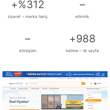
+%312
–
ziyaret – marka hariç
etkinlik
–
+988
dönüşüm
kelime – ilk sayfa