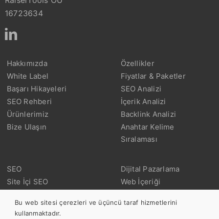
RaiserTools OÜ
16723634
Hakkımızda
Özellikler
White Label
Fiyatlar & Paketler
Başarı Hikayeleri
SEO Analizi
SEO Rehberi
İçerik Analizi
Ürünlerimiz
Backlink Analizi
Bize Ulaşın
Anahtar Kelime
Sıralaması
SEO
Dijital Pazarlama
Site İçi SEO
Web İçeriği
SEO Tarayıcı
Link İnşası
Bu web sitesi çerezleri ve üçüncü taraf hizmetlerini
Teknik SEO
UX – Kullanıcı Deneyimi
kullanmaktadır.