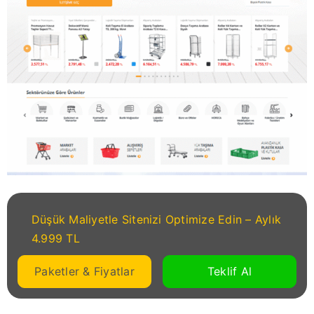
Düşük Maliyetle Sitenizi Optimize Edin – Aylık
4.999 TL
Paketler & Fiyatlar
Teklif Al