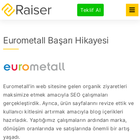
Skip
Teklif Al
to
Tog
Nav
content
Özellikler
Eurometall Başarı Hikayesi
Ürünler
Paketler & Fiyatlar
Ajanslar İçin
Kurumsal
Eurometall’in web sitesine gelen organik ziyaretleri
maksimize etmek amacıyla SEO çalışmaları
gerçekleştirdik. Ayrıca, ürün sayfalarını revize ettik ve
kullanıcı kitlesini artırmak amacıyla blog içerikleri
hazırladık. Yaptığımız çalışmaların ardından marka,
dönüşüm oranlarında ve satışlarında önemli bir artış
yaşadı.